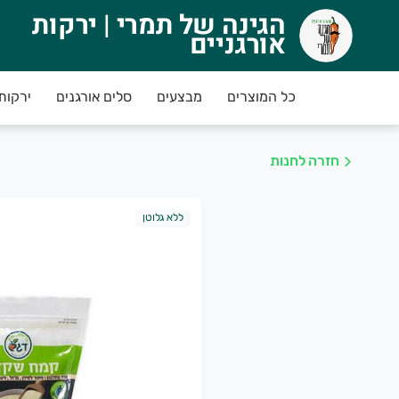
הגינה של תמרי | ירקות
גינה של תמרי | ירקות אורגניים
אורגניים
טבת 'ברוכים הבאים!' - לקוחות חדשים מקבלים 10% הנחה בקניה ראשונה מעל 250 ש"ח (לאחר שקילה בלבד ולא רק שערוך)
כל המוצרים
מבצעים
סלים אורגנים
ירקות
*חשוב! בהזמנת איסוף עצמי חשוב להגיע רק אחרי 
חזרה לחנות
מני קבלת המשלוח הם משעה 12:00 עד 22:00 (
לא
ללא גלוטן
מחים שבחרתם כחול לבן !בנו ובחקלאים האזוריים הע
יתן להכניס הזמנה החל מיומיים לפני יום החלוקה
ועד השעה
ינימום הזמנה 150 ש"ח.
ריאות ואושר