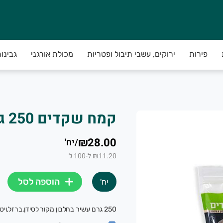
פירות
ירוקים, עשבי תיבול ופטריות
מכולת אורגני
גבינו
קבלת הודעה שהמשלוח מוכן!**
 קורה כל כך לא לדאוג....)
קמח שקדים 250 גרם דגש
ובדים איתנו לספק לכם את הירקות באיכות הגבוה בי
₪28.00
/
יח'
 22:00 ביום לפני יום החלוקה באזורכם.
₪11.20 ל-100 ג׳
הוספה לסל
יח'
250 גרם עשיר בחלבון מקור לסידן,ברזל,ויטמין E וויטמין B2