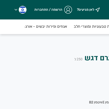
לאן מגיעים?
הרשמה / התחברות
ת טבעוניות ומוצרי חלב
אגוזים ופירות יבשים - אורגני
מזווה
250
ג׳
ותר, שנקטפים טריים על בסיס יומי...