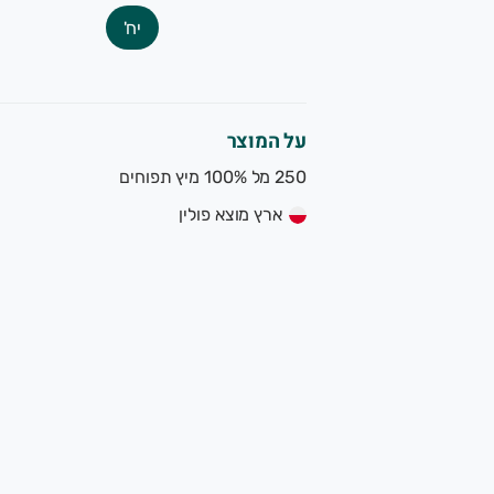
שרותכם, צוות הגינה של תמרי.
יח'
שק משפחתי מוותיקי המגדלים האורגנים בישראל. תוצרת אורגנית 
על המוצר
250 מל 100% מיץ תפוחים
ארץ מוצא פולין