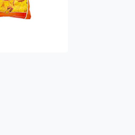
שרותכם, צוות הגינה של תמרי.
שק משפחתי מוותיקי המגדלים האורגנים בישראל. תוצרת אורגנית 