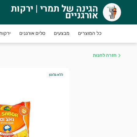
הגינה של תמרי | ירקות
גינה של תמרי | ירקות אורגניים
אורגניים
טבת 'ברוכים הבאים!' - לקוחות חדשים מקבלים 10% הנחה בקניה ראשונה מעל 250 ש"ח (לאחר שקילה בלבד ולא רק שערוך)
כל המוצרים
מבצעים
סלים אורגנים
ירקות
*חשוב! בהזמנת איסוף עצמי חשוב להגיע רק אחרי 
חזרה לחנות
מני קבלת המשלוח הם משעה 12:00 עד 22:00 (
לא
ללא גלוטן
מחים שבחרתם כחול לבן !בנו ובחקלאים האזוריים הע
יתן להכניס הזמנה החל מיומיים לפני יום החלוקה
ועד השעה
ינימום הזמנה 150 ש"ח.
ריאות ואושר