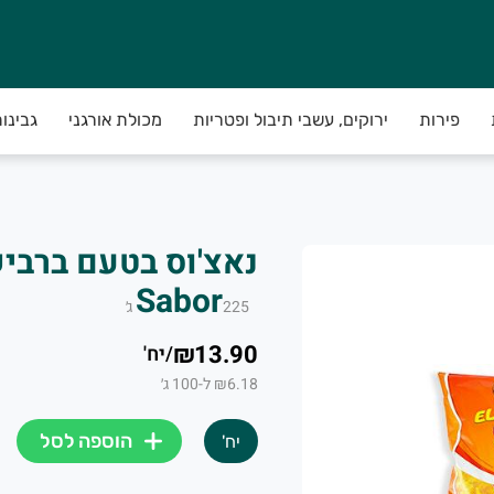
פירות
ירוקים, עשבי תיבול ופטריות
מכולת אורגני
גבינו
קבלת הודעה שהמשלוח מוכן!**
 קורה כל כך לא לדאוג....)
ובדים איתנו לספק לכם את הירקות באיכות הגבוה בי
Sabor
225
ג׳
 22:00 ביום לפני יום החלוקה באזורכם.
₪13.90
/
יח'
₪6.18 ל-100 ג׳
הוספה לסל
יח'