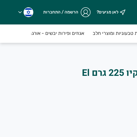
לאן מגיעים?
הרשמה / התחברות
ת טבעוניות ומוצרי חלב
אגוזים ופירות יבשים - אורגני
מזווה
נאצ'וס בטעם ברביקיו 225 גרם El
ותר, שנקטפים טריים על בסיס יומי...