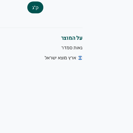
שרותכם, צוות הגינה של תמרי.
ק"ג
שק משפחתי מוותיקי המגדלים האורגנים בישראל. תוצרת אורגנית 
על המוצר
נאות סמדר
ארץ מוצא ישראל