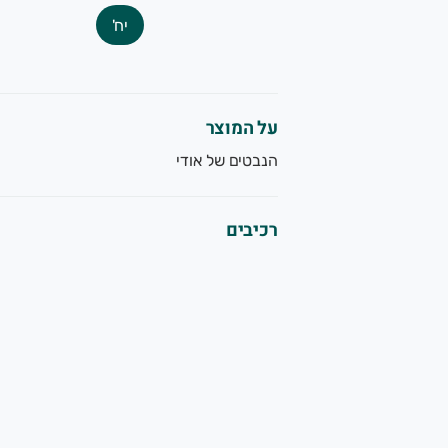
שרותכם, צוות הגינה של תמרי.
יח'
שק משפחתי מוותיקי המגדלים האורגנים בישראל. תוצרת אורגנית 
על המוצר
הנבטים של אודי
רכיבים