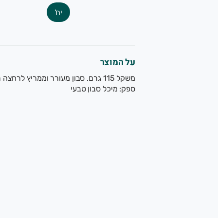
שרותכם, צוות הגינה של תמרי.
יח'
שק משפחתי מוותיקי המגדלים האורגנים בישראל. תוצרת אורגנית 
על המוצר
משקל 115 גרם. סבון מעורר וממריץ לרחצה ריחנית ומשמחת. ממלא את הנפש בהמון אנרגיה.
ספק: מיכל סבון טבעי