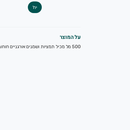
שרותכם, צוות הגינה של תמרי.
יח'
שק משפחתי מוותיקי המגדלים האורגנים בישראל. תוצרת אורגנית 
על המוצר
500 מל מכיל תמציות ושמנים אורגניים חוחובה,ארגן ושמן קיק