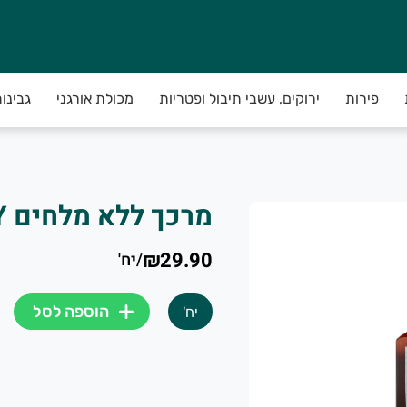
פירות
ירוקים, עשבי תיבול ופטריות
מכולת אורגני
גבינו
קבלת הודעה שהמשלוח מוכן!**
 קורה כל כך לא לדאוג....)
מרכך ללא מלחים BOTANY
ובדים איתנו לספק לכם את הירקות באיכות הגבוה בי
₪29.90
/
יח'
 22:00 ביום לפני יום החלוקה באזורכם.
הוספה לסל
יח'