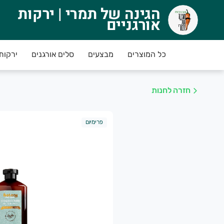
הגינה של תמרי | ירקות
גינה של תמרי | ירקות אורגניים
אורגניים
טבת 'ברוכים הבאים!' - לקוחות חדשים מקבלים 10% הנחה בקניה ראשונה מעל 250 ש"ח (לאחר שקילה בלבד ולא רק שערוך)
כל המוצרים
מבצעים
סלים אורגנים
ירקות
*חשוב! בהזמנת איסוף עצמי חשוב להגיע רק אחרי 
חזרה לחנות
מני קבלת המשלוח הם משעה 12:00 עד 22:00 (
לא
פרימיום
מחים שבחרתם כחול לבן !בנו ובחקלאים האזוריים הע
יתן להכניס הזמנה החל מיומיים לפני יום החלוקה
ועד השעה
ינימום הזמנה 150 ש"ח.
ריאות ואושר